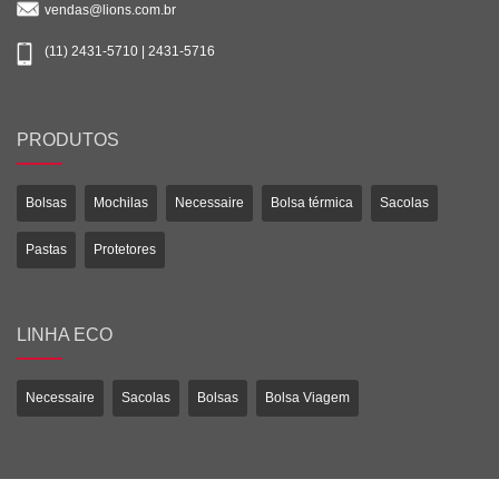
vendas@lions.com.br
(11) 2431-5710 | 2431-5716
PRODUTOS
Bolsas
Mochilas
Necessaire
Bolsa térmica
Sacolas
Pastas
Protetores
LINHA ECO
Necessaire
Sacolas
Bolsas
Bolsa Viagem