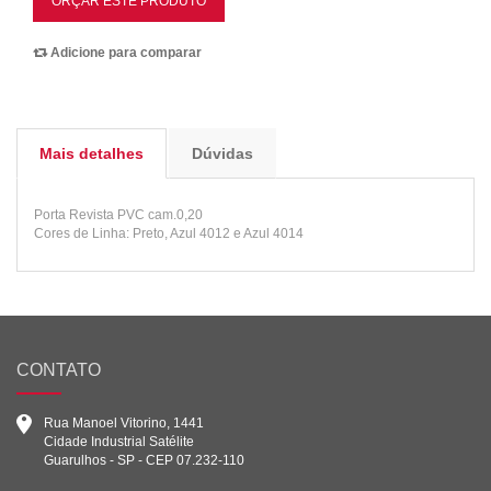
ORÇAR ESTE PRODUTO
Adicione para comparar
Mais detalhes
Dúvidas
Porta Revista PVC cam.0,20
Cores de Linha: Preto, Azul 4012 e Azul 4014
CONTATO
Rua Manoel Vitorino, 1441
Cidade Industrial Satélite
Guarulhos - SP - CEP 07.232-110