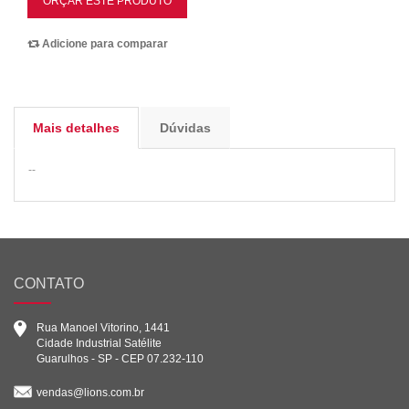
ORÇAR ESTE PRODUTO
Adicione para comparar
Mais detalhes
Dúvidas
--
CONTATO
Rua Manoel Vitorino, 1441
Cidade Industrial Satélite
Guarulhos - SP - CEP 07.232-110
vendas@lions.com.br