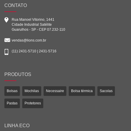
CONTATO
Rua Manoel Vitorino, 1441
Cidade Industrial Satélite
Guarulhos - SP - CEP 07.232-110
vendas@lions.com.br
(11) 2431-5710 | 2431-5716
PRODUTOS
Bolsas
Mochilas
Necessaire
Bolsa térmica
Sacolas
Pastas
Protetores
LINHA ECO