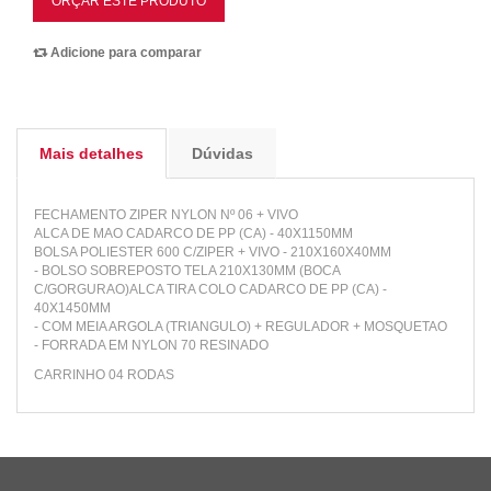
ORÇAR ESTE PRODUTO
Adicione para comparar
Mais detalhes
Dúvidas
FECHAMENTO ZIPER NYLON Nº 06 + VIVO
ALCA DE MAO CADARCO DE PP (CA) - 40X1150MM
BOLSA POLIESTER 600 C/ZIPER + VIVO - 210X160X40MM
- BOLSO SOBREPOSTO TELA 210X130MM (BOCA
C/GORGURAO)ALCA TIRA COLO CADARCO DE PP (CA) -
40X1450MM
- COM MEIA ARGOLA (TRIANGULO) + REGULADOR + MOSQUETAO
- FORRADA EM NYLON 70 RESINADO
CARRINHO 04 RODAS