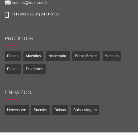
vendas@lions.com.br
(11) 2431-5710 | 2431-5716
PRODUTOS
Bolsas
Mochilas
Necessaire
Bolsa térmica
Sacolas
Pastas
Protetores
LINHA ECO
Necessaire
Sacolas
Bolsas
Bolsa Viagem