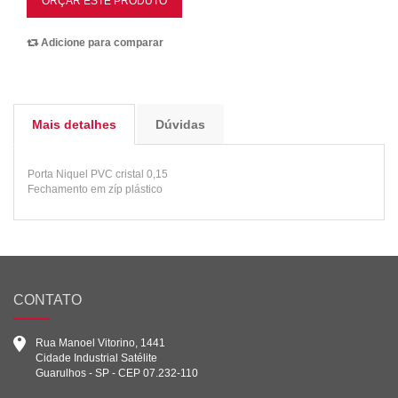
ORÇAR ESTE PRODUTO
Adicione para comparar
Mais detalhes
Dúvidas
Porta Niquel PVC cristal 0,15
Fechamento em zíp plástico
CONTATO
Rua Manoel Vitorino, 1441
Cidade Industrial Satélite
Guarulhos - SP - CEP 07.232-110