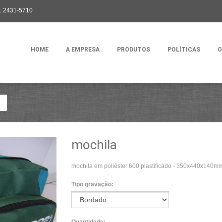
1 2431-5710
HOME
A EMPRESA
PRODUTOS
POLÍTICAS
O
mochila
mochila
mochila em poliéster 600 plastificado - 350x440x140m
Tipo gravação: