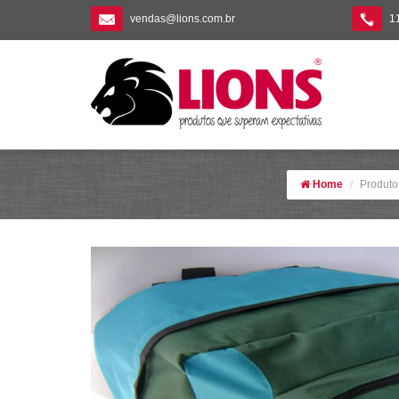
vendas@lions.com.br
1
Home
Produto