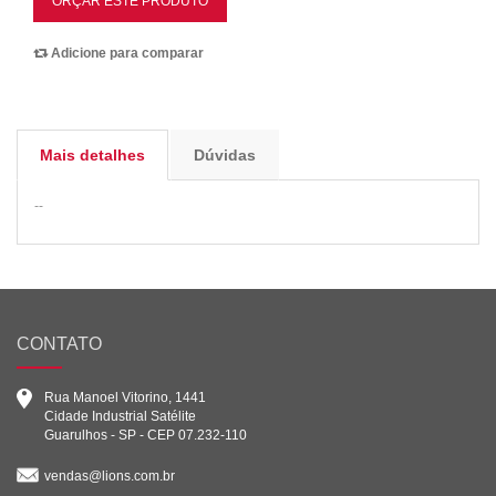
ORÇAR ESTE PRODUTO
Adicione para comparar
Mais detalhes
Dúvidas
--
CONTATO
Rua Manoel Vitorino, 1441
Cidade Industrial Satélite
Guarulhos - SP - CEP 07.232-110
vendas@lions.com.br